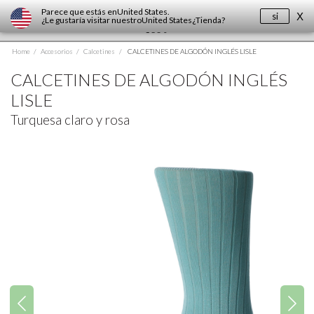
Parece que estás en
United States
.
si
X
¿Le gustaría visitar nuestro
United States
¿Tienda?
Home
/
Accesorios
/
Calcetines
/
CALCETINES DE ALGODÓN INGLÉS LISLE
CALCETINES DE ALGODÓN INGLÉS
LISLE
Turquesa claro y rosa