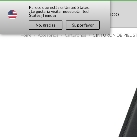
Parece que estás en
United States
.
¿Le gustaría visitar nuestro
United
TIENDA
DESCUBRIR
BLOG
States
¿Tienda?
No, gracias
Sí, por favor
Home
/
Accesorios
/
Cinturones
/
CINTURÓN DE PIEL S