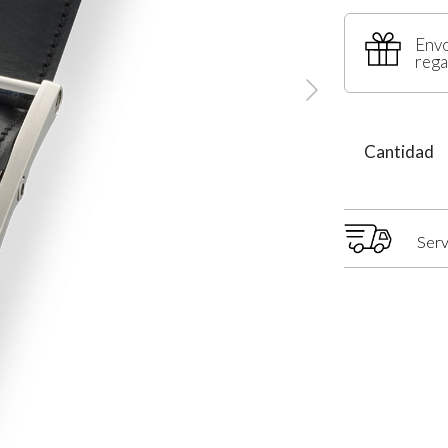
Envo
rega
Cantidad
Serv