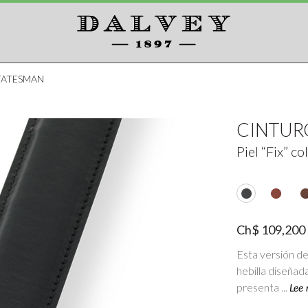
TATESMAN
CINTUR
Piel “Fix” c
Ch$
109
,
200
Esta versión de
hebilla diseñada
presenta ...
Lee