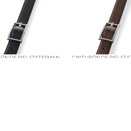
ÓN DE PIEL STATESMAN
CINTURÓN DE PIEL ST
Piel ónice color negro
Piel de caviar marró
Ch$
109
,
200
Ch$
109
,
200
ción al cliente
s y Devoluciones
Suscríbase a nuestro boletín 
nos y Condiciones
 de Privacidad