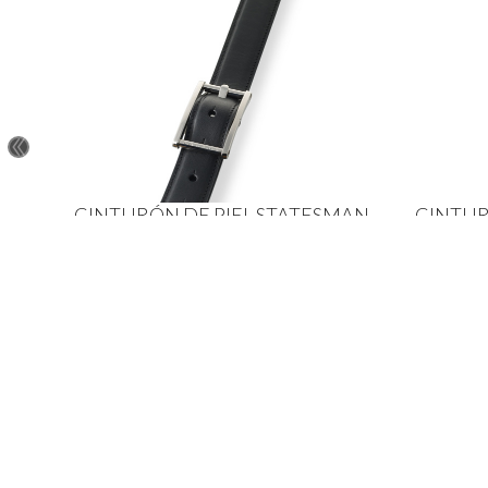
MAN
CINTURÓN DE PIEL STATESMAN
CINTUR
Piel “Fix” color negro
Ch$
109
,
200
Aten
To contact us, please click the button below to
complete an inquiry form
Envío
Contáctenos
Térmi
Aviso