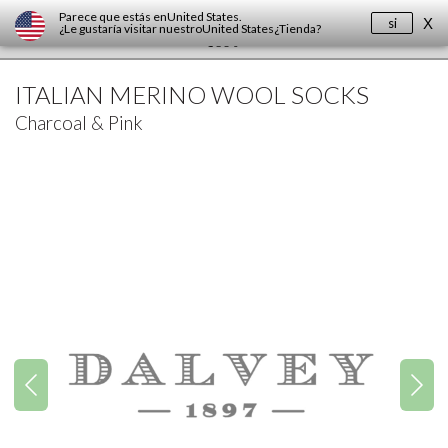
Parece que estás en
United States
.
si
X
¿Le gustaría visitar nuestro
United States
¿Tienda?
ITALIAN MERINO WOOL SOCKS
Charcoal & Pink