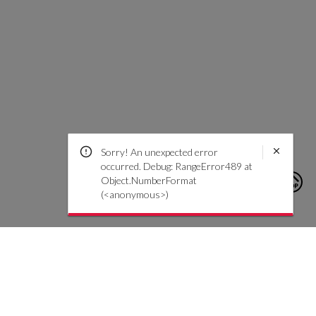
Sorry! An unexpected error
occurred. Debug: RangeError489 at
Object.NumberFormat
(<anonymous>)
★
★
★
★
★
4.99
5
out of
d'information
747
Reviews