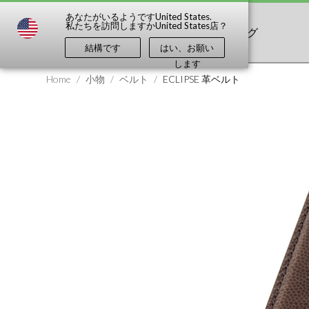
あなたがいるようです
United States
.
私たちを訪問しますか
United States
店？
ショップ
発見する
ブログ
結構です
はい、お願い
します
Home
/
小物
/
ベルト
/
ECLIPSE 革ベルト