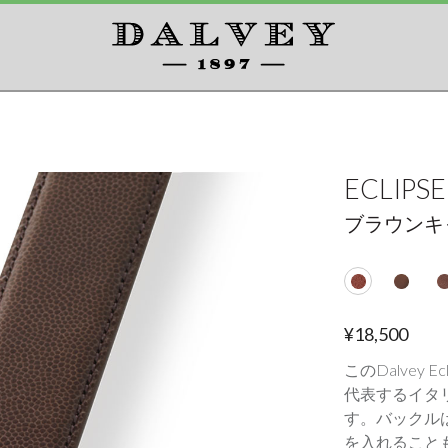
ECLIP
ブラウンキ
¥
18
,
500
このDalvey
代表するイタ
す。バックル
を入れること