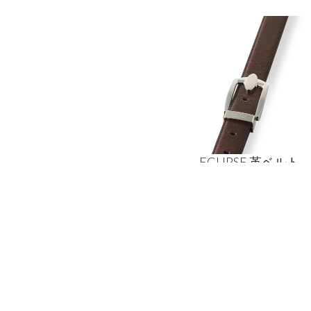
ECLIPSE 革ベルト
ブラウンキャビアレザー
¥
18
,
500
カ
To contact us, please click the button below to
complete an inquiry form
配送