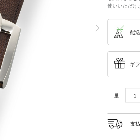
使いいただけます
配
ギ
量
支払