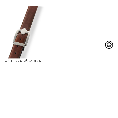
ECLIPSE 革ベルト
茶 オニキス レザー
¥
18
,
500
★
★
★
★
★
4.99
5
out of
ップ