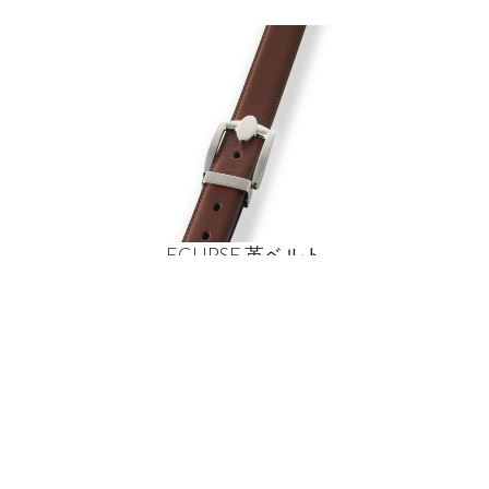
ECLIPSE 革ベルト
茶 フィックス レザー
¥
18
,
500
スタマーケア
と返品
ニュースレターにサインア