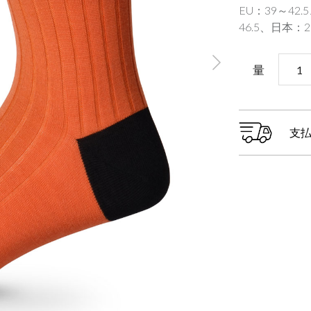
EU：39～42
46.5、日本：27.
量
支払