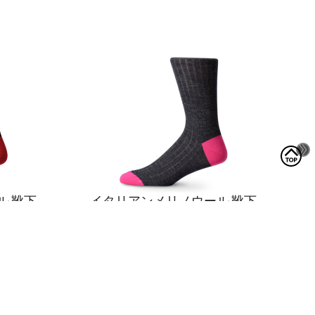
ル 靴下
イタリアンメリノウール 靴下
チャコール & ピンク
¥
2
,
600