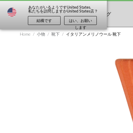
あなたがいるようです
United States
.
私たちを訪問しますか
United States
店？
ショップ
発見する
ブログ
結構です
はい、お願い
します
Home
/
小物
/
靴下
/
イタリアンメリノウール 靴下