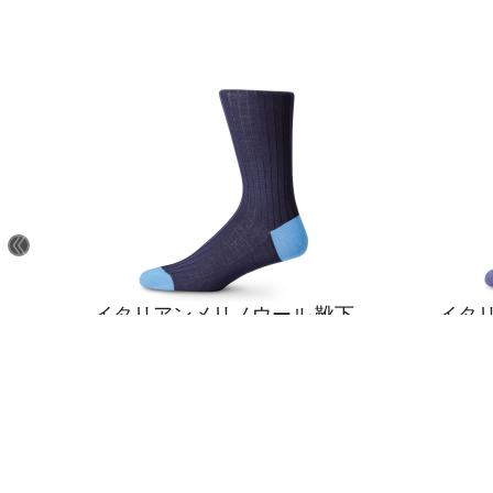
下
イタリアンメリノウール 靴下
イタ
ネイビーとブルー
¥
2
,
600
カ
To contact us, please click the button below to