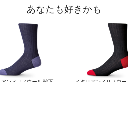
あなたも好きかも
リアンメリノウール 靴下
イタリアンメリノウー
紺 & 紫
黒 & 赤
¥
2
,
600
¥
2
,
600
スタマーケア