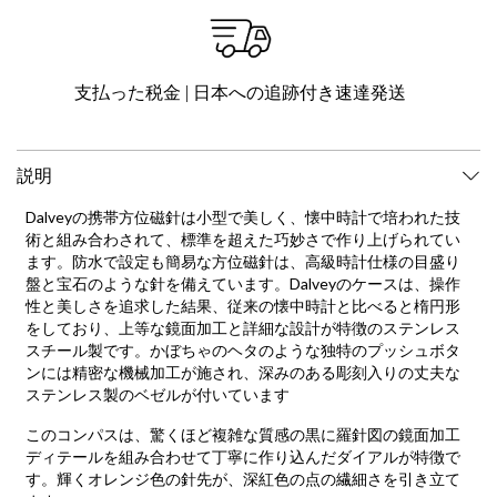
支払った税金 | 日本への追跡付き速達発送
説明
Dalveyの携帯方位磁針は小型で美しく、懐中時計で培われた技
術と組み合わされて、標準を超えた巧妙さで作り上げられてい
ます。防水で設定も簡易な方位磁針は、高級時計仕様の目盛り
盤と宝石のような針を備えています。Dalveyのケースは、操作
性と美しさを追求した結果、従来の懐中時計と比べると楕円形
をしており、上等な鏡面加工と詳細な設計が特徴のステンレス
スチール製です。かぼちゃのヘタのような独特のプッシュボタ
ンには精密な機械加工が施され、深みのある彫刻入りの丈夫な
ステンレス製のベゼルが付いています
このコンパスは、驚くほど複雑な質感の黒に羅針図の鏡面加工
ディテールを組み合わせて丁寧に作り込んだダイアルが特徴で
す。輝くオレンジ色の針先が、深紅色の点の繊細さを引き立て