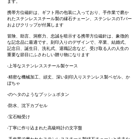
ます。
携帯方位磁針は、ギフト用の包装に入っており、手作業で磨か
れたステンレススチール製の縁石チェーン、ステンレスのTバー
およびクリップが付属します
冒険、助言、洞察力、忠誠を暗示する携帯方位磁針は、象徴的
な記念品に最適です。刻印入りのデザインで、卒業、結婚式、
記念日、誕生日、洗礼式、退職記念など、受け取る人の人生の
重要な節目にふさわしい贈り物になります
·上等なステンレススチール製ケース
·精密な機械加工、頑丈、深い刻印入りステンレス製ベゼル、か
ぼちゃ
·のヘタのようなプッシュボタン
·防水、沈下カプセル
·宝石軸受け
·丁寧に作り込まれた高級時計の文字盤
·手作業で磨かれたステンレススチール製縁石チェーンと丈夫な