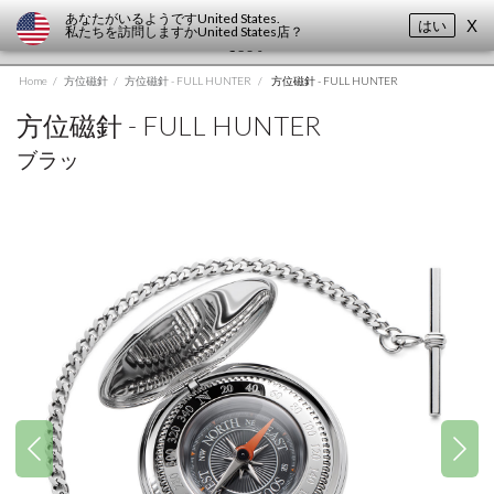
あなたがいるようです
United States
.
はい
X
私たちを訪問しますか
United States
店？
Home
/
方位磁針
/
方位磁針 - FULL HUNTER
/
方位磁針 - FULL HUNTER
方位磁針 - FULL HUNTER
ブラッ