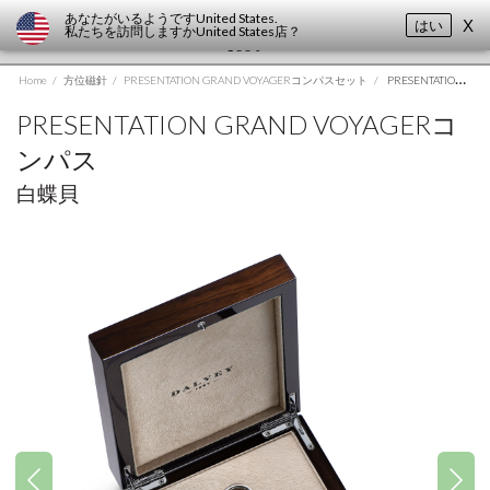
あなたがいるようです
United States
.
はい
X
私たちを訪問しますか
United States
店？
Home
/
方位磁針
/
PRESENTATION GRAND VOYAGERコンパスセット
/
PRESENTATION GRAND VOYAGERコンパス
PRESENTATION GRAND VOYAGERコ
ンパス
白蝶貝