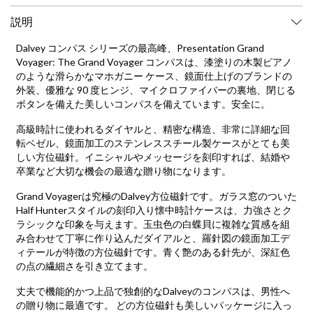
説明
Dalvey コンパス シリーズの最高峰、Presentation Grand
Voyager: The Grand Voyager コンパスは、漆塗りの木製ピアノ
のような滑らかなマホガニー ケース、鏡面仕上げのブランドの
外装、優雅な 90 度ヒンジ、マイクロファイバーの裏地、閉じる
ボタンを備えた美しいコンパスを備えています。安全に。
高級時計に使われるダイヤルと、精密な構造、非常に詳細な回
転ベゼル、鏡面加工のステンレススチール製ケースがとても美
しい方位磁針。イニシャルやメッセージを刻印すれば、結婚や
卒業など大切な機会の最適な贈り物になります。
Grand Voyagerは究極のDalvey方位磁針です。ガラス窓のついた
Half Hunterスタイルの刻印入り懐中時計ケースは、力強さとク
ラシックな印象を与えます。玉虫色の白蝶貝に複雑な質感を組
み合わせて丁寧に作り込んだダイアルと、羅針図の鏡面加工デ
ィテールが特徴の方位磁針です。青く艶のある針先が、深紅色
の点の繊細さを引き立てます。
丈夫で機能的かつ上品で独創的なDalveyのコンパスは、男性へ
の贈り物に最適です。 どの方位磁針も美しいパッケージに入っ