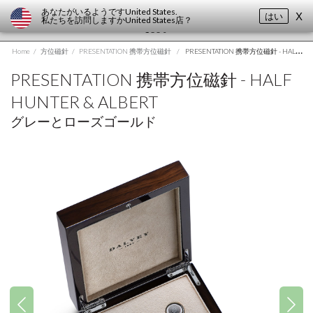
あなたがいるようです
United States
.
はい
X
私たちを訪問しますか
United States
店？
Home
/
方位磁針
/
PRESENTATION 携帯方位磁針
/
PRESENTATION 携帯方位磁針 - HALF HUNTER & ALBERT
PRESENTATION 携帯方位磁針 - HALF
HUNTER & ALBERT
グレーとローズゴールド