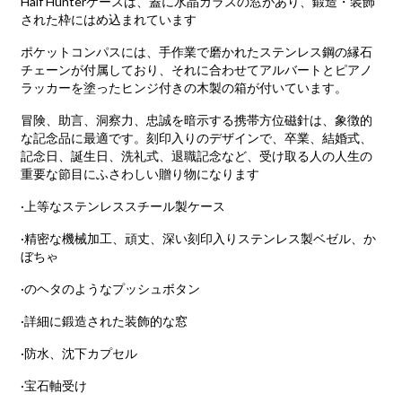
Half Hunterケースは、蓋に水晶ガラスの窓があり、鍛造・装飾
された枠にはめ込まれています
ポケットコンパスには、手作業で磨かれたステンレス鋼の縁石
チェーンが付属しており、それに合わせてアルバートとピアノ
ラッカーを塗ったヒンジ付きの木製の箱が付いています。
冒険、助言、洞察力、忠誠を暗示する携帯方位磁針は、象徴的
な記念品に最適です。刻印入りのデザインで、卒業、結婚式、
記念日、誕生日、洗礼式、退職記念など、受け取る人の人生の
重要な節目にふさわしい贈り物になります
·上等なステンレススチール製ケース
·精密な機械加工、頑丈、深い刻印入りステンレス製ベゼル、か
ぼちゃ
·のヘタのようなプッシュボタン
·詳細に鍛造された装飾的な窓
·防水、沈下カプセル
·宝石軸受け