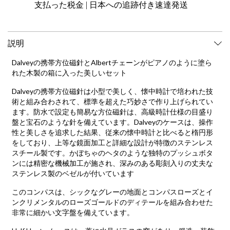
支払った税金 | 日本への追跡付き速達発送
説明
Dalveyの携帯方位磁針とAlbertチェーンがピアノのように塗ら
れた木製の箱に入った美しいセット
Dalveyの携帯方位磁針は小型で美しく、懐中時計で培われた技
術と組み合わされて、標準を超えた巧妙さで作り上げられてい
ます。防水で設定も簡易な方位磁針は、高級時計仕様の目盛り
盤と宝石のような針を備えています。Dalveyのケースは、操作
性と美しさを追求した結果、従来の懐中時計と比べると楕円形
をしており、上等な鏡面加工と詳細な設計が特徴のステンレス
スチール製です。かぼちゃのヘタのような独特のプッシュボタ
ンには精密な機械加工が施され、深みのある彫刻入りの丈夫な
ステンレス製のベゼルが付いています
このコンパスは、シックなグレーの地面とコンパスローズとイ
ンクリメンタルのローズゴールドのディテールを組み合わせた
非常に細かい文字盤を備えています。